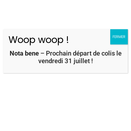
Woop woop !
FERMER
Acceuil
Nuciculture

5
5
Nota bene
– Prochain départ de colis le
Producteurs de noix depuis 1865
vendredi 31 juillet !